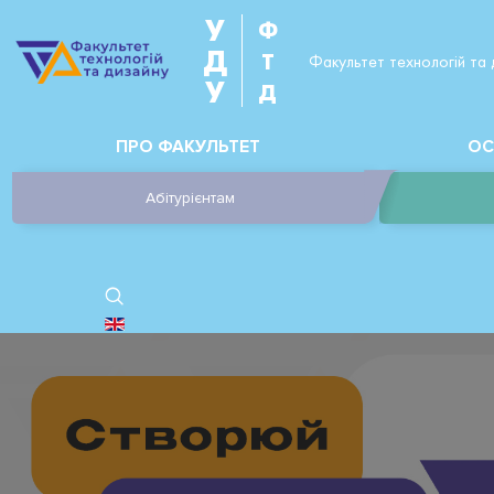
У
Ф
Д
Т
Факультет технологій та 
У
Д
ПРО ФАКУЛЬТЕТ
ОС
Абітурієнтам
ОБЕРІТЬ СВОЮ МОВУ