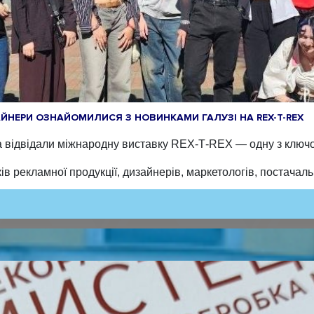
АЙНЕРИ ОЗНАЙОМИЛИСЯ З НОВИНКАМИ ГАЛУЗІ НА REX-T-REX
відвідали міжнародну виставку REX‑T‑REX — одну з ключови
ів рекламної продукції, дизайнерів, маркетологів, постачал