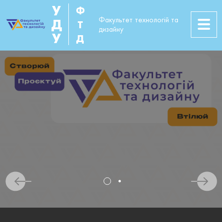
У
Ф
Факультет технологій та
Д
Т
дизайну
У
Д